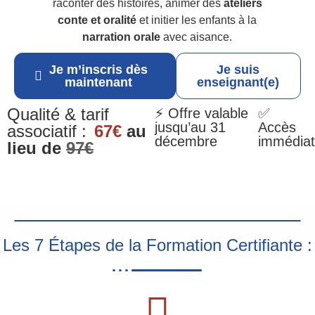
raconter des histoires, animer des
ateliers
conte et oralité
et initier les enfants à la
narration orale
avec aisance.
Je m’inscris dès
Je suis
maintenant
enseignant(e)
Qualité & tarif
⚡ Offre valable
✅
jusqu’au 31
Accès
associatif :
67€
au
décembre
immédiat
lieu de
97€
Les 7 Étapes de la Formation Certifiante :