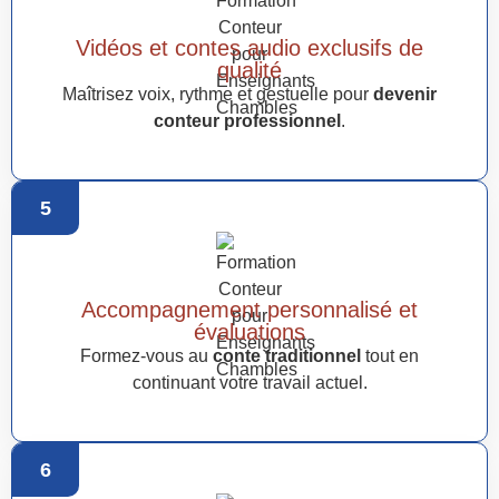
Vidéos et contes audio exclusifs de
qualité
Maîtrisez voix, rythme et gestuelle pour
devenir
conteur professionnel
.
5
Accompagnement personnalisé et
évaluations
Formez-vous au
conte traditionnel
tout en
continuant votre travail actuel.
6