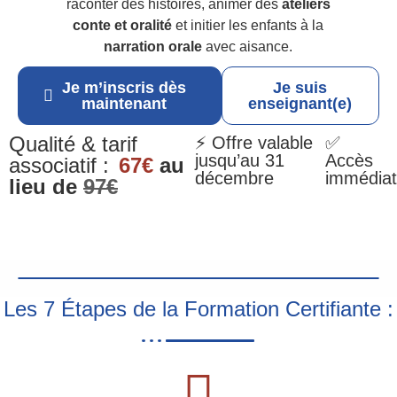
raconter des histoires, animer des
ateliers
conte et oralité
et initier les enfants à la
narration orale
avec aisance.
Je m’inscris dès
Je suis
maintenant
enseignant(e)
Qualité & tarif
⚡ Offre valable
✅
jusqu’au 31
Accès
associatif :
67€
au
décembre
immédiat
lieu de
97€
Les 7 Étapes de la Formation Certifiante :