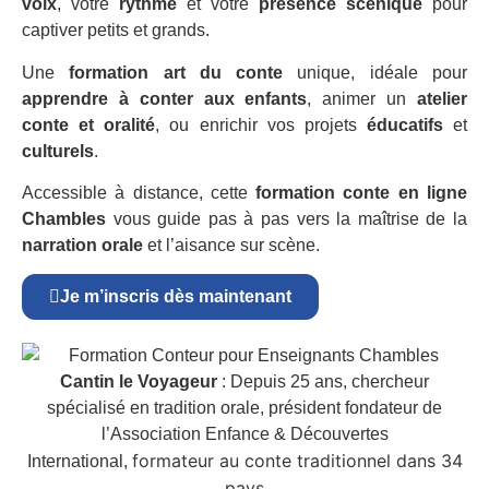
voix
, votre
rythme
et votre
présence scénique
pour
captiver petits et grands.
Une
formation art du conte
unique, idéale pour
apprendre à conter aux enfants
, animer un
atelier
conte et oralité
, ou enrichir vos projets
éducatifs
et
culturels
.
Accessible à distance, cette
formation conte en ligne
Chambles
vous guide pas à pas vers la maîtrise de la
narration orale
et l’aisance sur scène.
Je m’inscris dès maintenant
Cantin le Voyageur
: Depuis 25 ans, chercheur
spécialisé en tradition orale, président fondateur de
l’Association Enfance & Découvertes
formateur au conte traditionnel dans 34
International,
pays