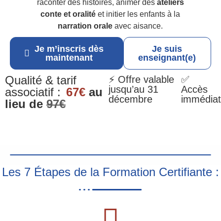
raconter des histoires, animer des
ateliers
conte et oralité
et initier les enfants à la
narration orale
avec aisance.
Je m’inscris dès
Je suis
maintenant
enseignant(e)
Qualité & tarif
⚡ Offre valable
✅
jusqu’au 31
Accès
associatif :
67€
au
décembre
immédiat
lieu de
97€
Les 7 Étapes de la Formation Certifiante :