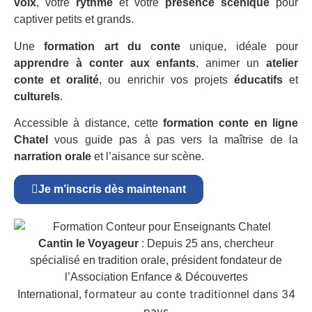
voix
, votre
rythme
et votre
présence scénique
pour
captiver petits et grands.
Une
formation art du conte
unique, idéale pour
apprendre à conter aux enfants
, animer un
atelier
conte et oralité
, ou enrichir vos projets
éducatifs
et
culturels
.
Accessible à distance, cette
formation conte en ligne
Chatel
vous guide pas à pas vers la maîtrise de la
narration orale
et l’aisance sur scène.
Je m’inscris dès maintenant
Cantin le Voyageur
: Depuis 25 ans, chercheur
spécialisé en tradition orale, président fondateur de
l’Association Enfance & Découvertes
formateur au conte traditionnel dans 34
International,
pays