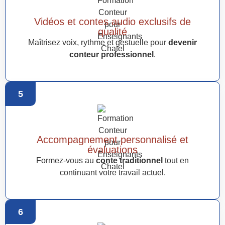
Vidéos et contes audio exclusifs de
qualité
Maîtrisez voix, rythme et gestuelle pour
devenir
conteur professionnel
.
5
Accompagnement personnalisé et
évaluations
Formez-vous au
conte traditionnel
tout en
continuant votre travail actuel.
6