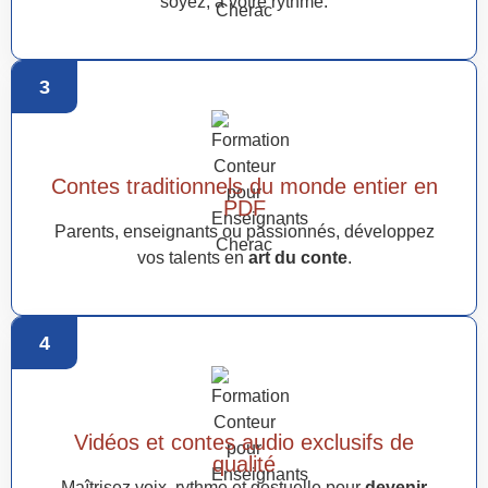
soyez, à votre rythme.
3
Contes traditionnels du monde entier en
PDF
Parents, enseignants ou passionnés, développez
vos talents en
art du conte
.
4
Vidéos et contes audio exclusifs de
qualité
Maîtrisez voix, rythme et gestuelle pour
devenir