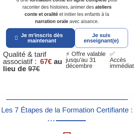
raconter des histoires, animer des
ateliers
conte et oralité
et initier les enfants à la
narration orale
avec aisance.
Je m’inscris dès
Je suis
maintenant
enseignant(e)
Qualité & tarif
⚡ Offre valable
✅
jusqu’au 31
Accès
associatif :
67€
au
décembre
immédiat
lieu de
97€
Les 7 Étapes de la Formation Certifiante :