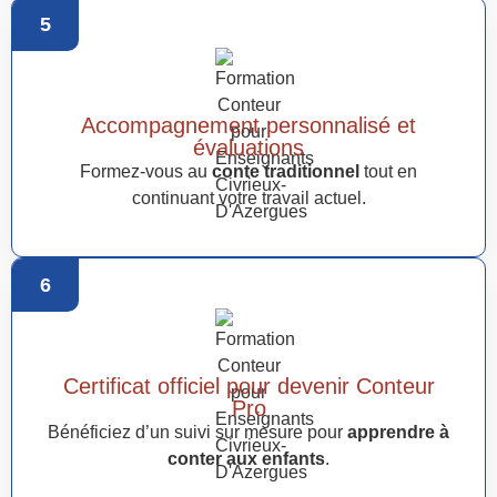
5
Accompagnement personnalisé et
évaluations
Formez-vous au
conte traditionnel
tout en
continuant votre travail actuel.
6
Certificat officiel pour devenir Conteur
Pro
Bénéficiez d’un suivi sur mesure pour
apprendre à
conter aux enfants
.