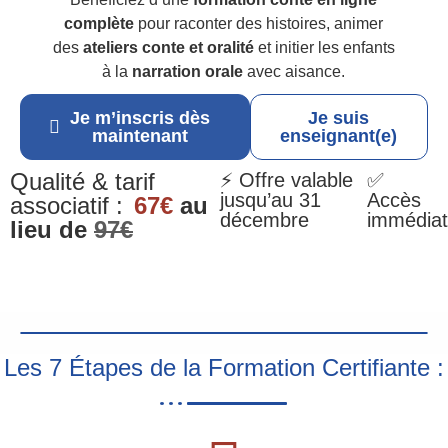
complète
pour raconter des histoires, animer
des
ateliers conte et oralité
et initier les enfants
à la
narration orale
avec aisance.
Je m’inscris dès
Je suis
maintenant
enseignant(e)
Qualité & tarif
⚡ Offre valable
✅
jusqu’au 31
Accès
associatif :
67€
au
décembre
immédiat
lieu de
97€
Les 7 Étapes de la Formation Certifiante :