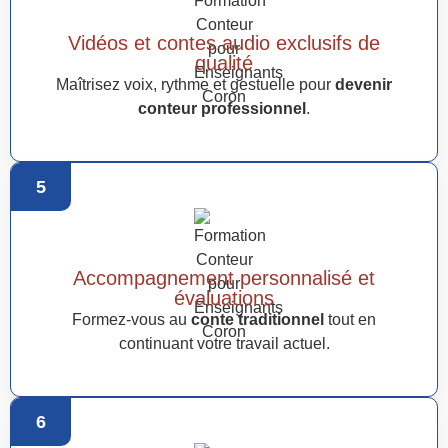
Vidéos et contes audio exclusifs de
qualité
Maîtrisez voix, rythme et gestuelle pour
devenir
conteur professionnel
.
5
Accompagnement personnalisé et
évaluations
Formez-vous au
conte traditionnel
tout en
continuant votre travail actuel.
6