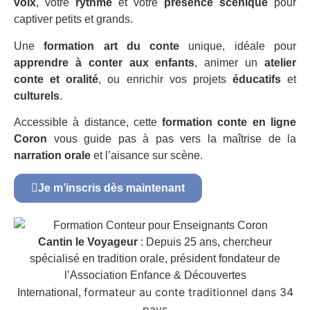
voix
, votre
rythme
et votre
présence scénique
pour
captiver petits et grands.
Une
formation art du conte
unique, idéale pour
apprendre à conter aux enfants
, animer un
atelier
conte et oralité
, ou enrichir vos projets
éducatifs
et
culturels
.
Accessible à distance, cette
formation conte en ligne
Coron
vous guide pas à pas vers la maîtrise de la
narration orale
et l’aisance sur scène.
Je m’inscris dès maintenant
Cantin le Voyageur
: Depuis 25 ans, chercheur
spécialisé en tradition orale, président fondateur de
l’Association Enfance & Découvertes
formateur au conte traditionnel dans 34
International,
pays