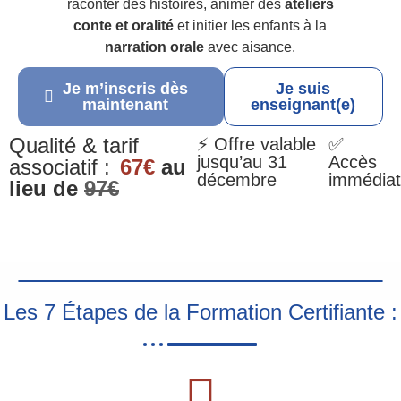
raconter des histoires, animer des
ateliers
conte et oralité
et initier les enfants à la
narration orale
avec aisance.
Je m’inscris dès
Je suis
maintenant
enseignant(e)
Qualité & tarif
⚡ Offre valable
✅
jusqu’au 31
Accès
associatif :
67€
au
décembre
immédiat
lieu de
97€
Les 7 Étapes de la Formation Certifiante :