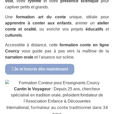
voix
, votre
rythme
et votre
présence scénique
pour
captiver petits et grands.
Une
formation art du conte
unique, idéale pour
apprendre à conter aux enfants
, animer un
atelier
conte et oralité
, ou enrichir vos projets
éducatifs
et
culturels
.
Accessible à distance, cette
formation conte en ligne
Courcy
vous guide pas à pas vers la maîtrise de la
narration orale
et l’aisance sur scène.
Je m’inscris dès maintenant
Cantin le Voyageur
: Depuis 25 ans, chercheur
spécialisé en tradition orale, président fondateur de
l’Association Enfance & Découvertes
formateur au conte traditionnel dans 34
International,
pays