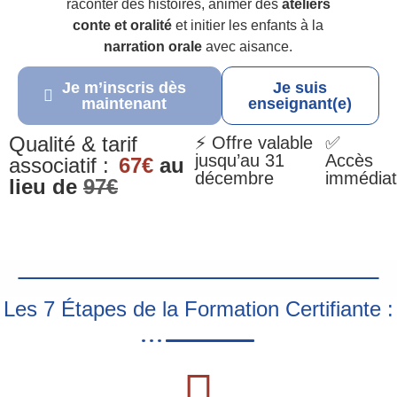
raconter des histoires, animer des
ateliers
conte et oralité
et initier les enfants à la
narration orale
avec aisance.
Je m’inscris dès
Je suis
maintenant
enseignant(e)
Qualité & tarif
⚡ Offre valable
✅
jusqu’au 31
Accès
associatif :
67€
au
décembre
immédiat
lieu de
97€
Les 7 Étapes de la Formation Certifiante :