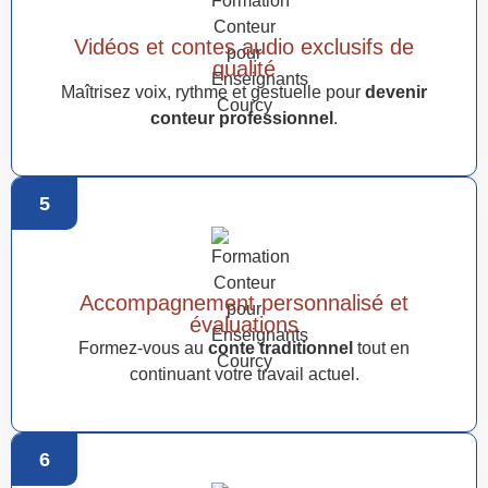
Vidéos et contes audio exclusifs de
qualité
Maîtrisez voix, rythme et gestuelle pour
devenir
conteur professionnel
.
5
Accompagnement personnalisé et
évaluations
Formez-vous au
conte traditionnel
tout en
continuant votre travail actuel.
6