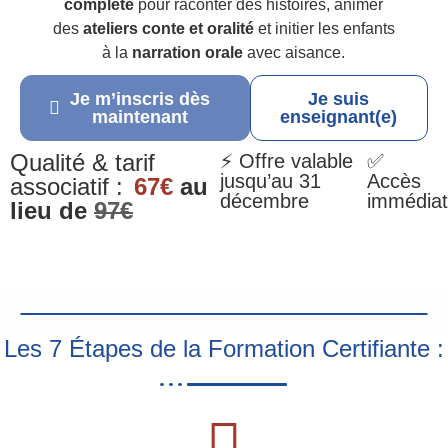
complète
pour raconter des histoires, animer
des
ateliers conte et oralité
et initier les enfants
à la
narration orale
avec aisance.
Je m’inscris dès
Je suis
maintenant
enseignant(e)
Qualité & tarif
⚡ Offre valable
✅
jusqu’au 31
Accès
associatif :
67€
au
décembre
immédiat
lieu de
97€
Les 7 Étapes de la Formation Certifiante :