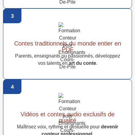
3
Contes traditionnels du monde entier en
PDF
Parents, enseignants ou passionnés, développez
vos talents en
art du conte
.
4
Vidéos et contes audio exclusifs de
qualité
Maîtrisez voix, rythme et gestuelle pour
devenir
conteur professionnel
.