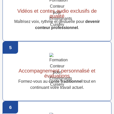
Vidéos et contes audio exclusifs de
qualité
Maîtrisez voix, rythme et gestuelle pour
devenir
conteur professionnel
.
5
Accompagnement personnalisé et
évaluations
Formez-vous au
conte traditionnel
tout en
continuant votre travail actuel.
6