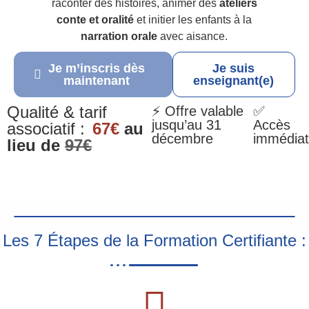
raconter des histoires, animer des
ateliers
conte et oralité
et initier les enfants à la
narration orale
avec aisance.
Je m’inscris dès
Je suis
maintenant
enseignant(e)
Qualité & tarif
⚡ Offre valable
✅
jusqu’au 31
Accès
associatif :
67€
au
décembre
immédiat
lieu de
97€
Les 7 Étapes de la Formation Certifiante :