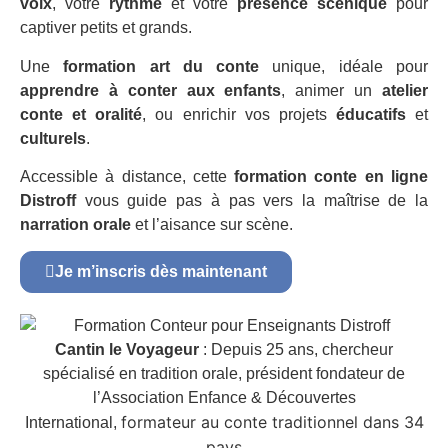
voix
, votre
rythme
et votre
présence scénique
pour
captiver petits et grands.
Une
formation art du conte
unique, idéale pour
apprendre à conter aux enfants
, animer un
atelier
conte et oralité
, ou enrichir vos projets
éducatifs
et
culturels
.
Accessible à distance, cette
formation conte en ligne
Distroff
vous guide pas à pas vers la maîtrise de la
narration orale
et l’aisance sur scène.
Je m’inscris dès maintenant
Cantin le Voyageur
: Depuis 25 ans, chercheur
spécialisé en tradition orale, président fondateur de
l’Association Enfance & Découvertes
formateur au conte traditionnel dans 34
International,
pays