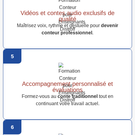
Vidéos et contes audio exclusifs de
qualité
Maîtrisez voix, rythme et gestuelle pour
devenir
conteur professionnel
.
5
Accompagnement personnalisé et
évaluations
Formez-vous au
conte traditionnel
tout en
continuant votre travail actuel.
6