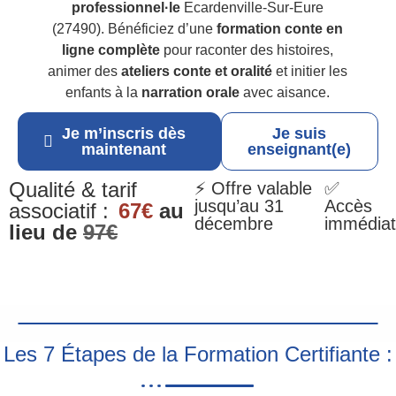
professionnel·le
Ecardenville-Sur-Eure
(27490). Bénéficiez d’une
formation conte en
ligne complète
pour raconter des histoires,
animer des
ateliers conte et oralité
et initier les
enfants à la
narration orale
avec aisance.
Je m’inscris dès
Je suis
maintenant
enseignant(e)
Qualité & tarif
⚡ Offre valable
✅
jusqu’au 31
Accès
associatif :
67€
au
décembre
immédiat
lieu de
97€
Les 7 Étapes de la Formation Certifiante :