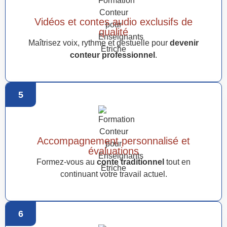
Vidéos et contes audio exclusifs de
qualité
Maîtrisez voix, rythme et gestuelle pour
devenir
conteur professionnel
.
5
Accompagnement personnalisé et
évaluations
Formez-vous au
conte traditionnel
tout en
continuant votre travail actuel.
6