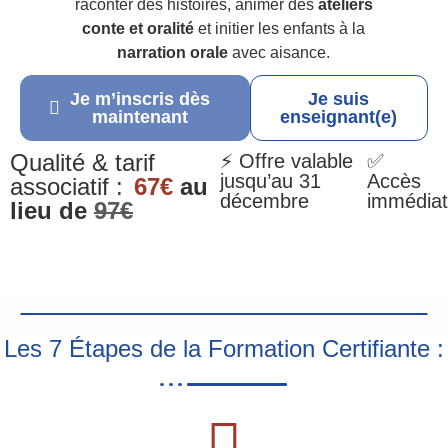
raconter des histoires, animer des
ateliers
conte et oralité
et initier les enfants à la
narration orale
avec aisance.
Je m’inscris dès
Je suis
maintenant
enseignant(e)
Qualité & tarif
⚡ Offre valable
✅
jusqu’au 31
Accès
associatif :
67€
au
décembre
immédiat
lieu de
97€
Les 7 Étapes de la Formation Certifiante :