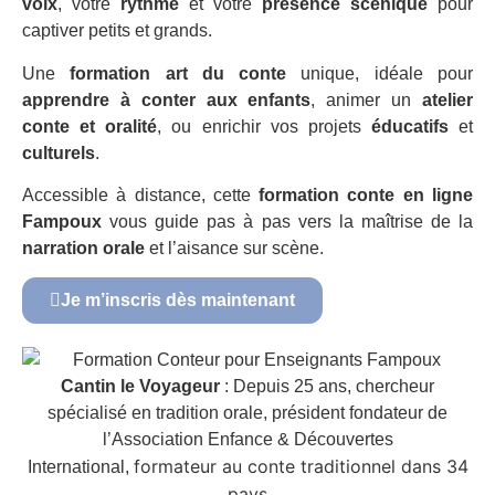
voix
, votre
rythme
et votre
présence scénique
pour
captiver petits et grands.
Une
formation art du conte
unique, idéale pour
apprendre à conter aux enfants
, animer un
atelier
conte et oralité
, ou enrichir vos projets
éducatifs
et
culturels
.
Accessible à distance, cette
formation conte en ligne
Fampoux
vous guide pas à pas vers la maîtrise de la
narration orale
et l’aisance sur scène.
Je m’inscris dès maintenant
Cantin le Voyageur
: Depuis 25 ans, chercheur
spécialisé en tradition orale, président fondateur de
l’Association Enfance & Découvertes
formateur au conte traditionnel dans 34
International,
pays