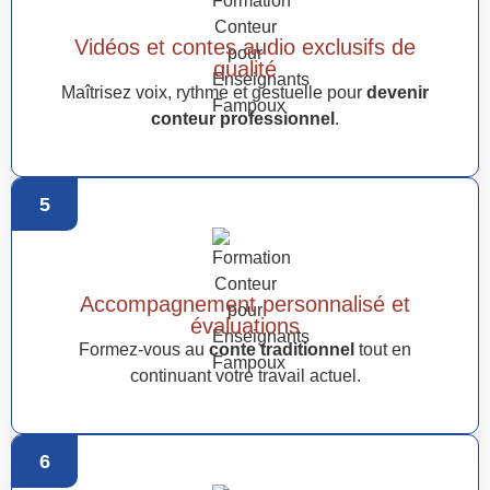
Vidéos et contes audio exclusifs de
qualité
Maîtrisez voix, rythme et gestuelle pour
devenir
conteur professionnel
.
5
Accompagnement personnalisé et
évaluations
Formez-vous au
conte traditionnel
tout en
continuant votre travail actuel.
6