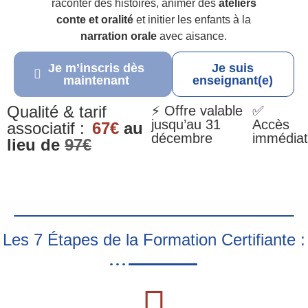
raconter des histoires, animer des
ateliers
conte et oralité
et initier les enfants à la
narration orale
avec aisance.
Je m’inscris dès
Je suis
maintenant
enseignant(e)
Qualité & tarif
⚡ Offre valable
✅
jusqu’au 31
Accès
associatif :
67€
au
décembre
immédiat
lieu de
97€
Les 7 Étapes de la Formation Certifiante :