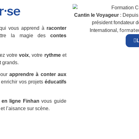
r·se
Cantin le Voyageur
: Depuis 
président fondateur 
ui vous apprend à
raconter
formateu
International,
ttre la magie des
contes
L
ez votre
voix
, votre
rythme
et
t grands.
pour
apprendre à conter aux
 enrichir vos projets
éducatifs
 en ligne Finhan
vous guide
et l’aisance sur scène.