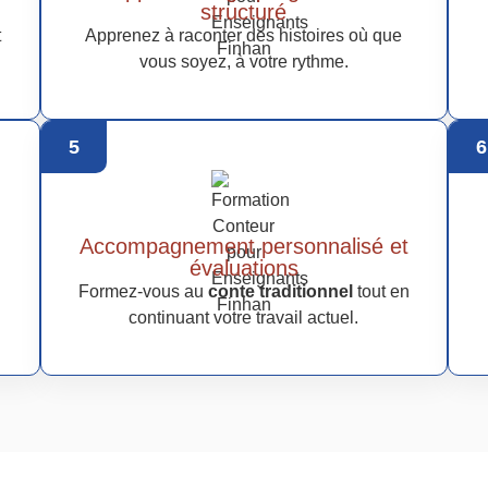
structuré
t
Apprenez à raconter des histoires où que
vous soyez, à votre rythme.
5
6
Accompagnement personnalisé et
évaluations
Formez-vous au
conte traditionnel
tout en
continuant votre travail actuel.