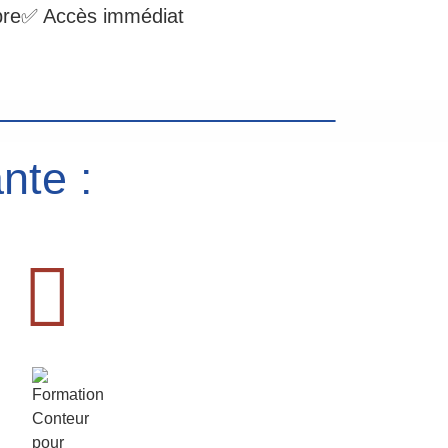
bre
✅ Accès immédiat
nte :