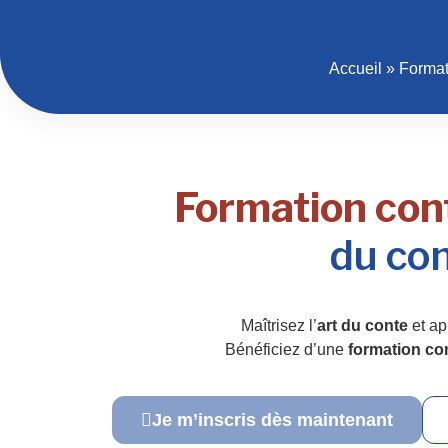
Accueil
»
Format
Formation cont
du con
Maîtrisez l’
art du conte
et ap
Bénéficiez d’une
formation co
Je m’inscris dès maintenant