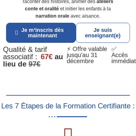
raconter des histoires, animer des
ateliers
conte et oralité
et initier les enfants à la
narration orale
avec aisance.
Je m’inscris dès
Je suis
maintenant
enseignant(e)
Qualité & tarif
⚡ Offre valable
✅
jusqu’au 31
Accès
associatif :
67€
au
décembre
immédiat
lieu de
97€
Les 7 Étapes de la Formation Certifiante :