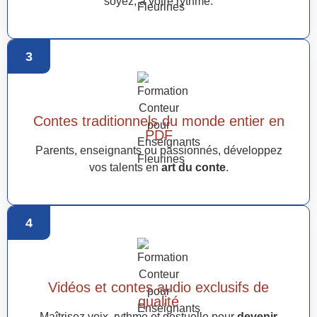
soyez, à votre rythme.
3
Contes traditionnels du monde entier en
PDF
Parents, enseignants ou passionnés, développez
vos talents en
art du conte
.
4
Vidéos et contes audio exclusifs de
qualité
Maîtrisez voix, rythme et gestuelle pour
devenir