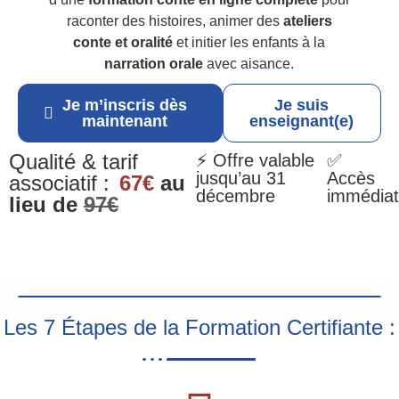
raconter des histoires, animer des
ateliers
conte et oralité
et initier les enfants à la
narration orale
avec aisance.
Je m’inscris dès
Je suis
maintenant
enseignant(e)
Qualité & tarif
⚡ Offre valable
✅
jusqu’au 31
Accès
associatif :
67€
au
décembre
immédiat
lieu de
97€
Les 7 Étapes de la Formation Certifiante :