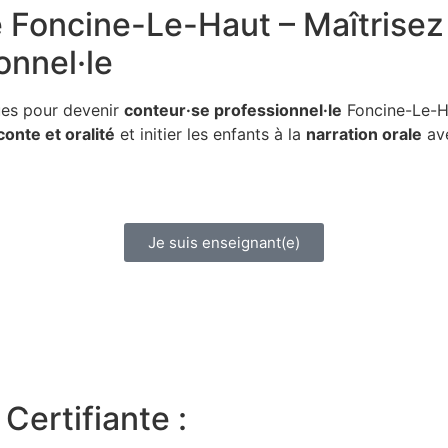
e
Foncine-Le-Haut – Maîtrisez l
onnel·le
ues pour devenir
conteur·se professionnel·le
Foncine-Le-Ha
conte et oralité
et initier les enfants à la
narration orale
ave
Je suis enseignant(e)
Certifiante :