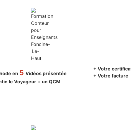
+ Votre certific
5
thode en
Vidéos présentée
+ Votre facture
ntin le Voyageur + un QCM