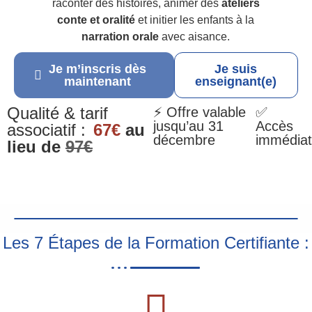
raconter des histoires, animer des
ateliers
conte et oralité
et initier les enfants à la
narration orale
avec aisance.
Je m’inscris dès
Je suis
maintenant
enseignant(e)
Qualité & tarif
⚡ Offre valable
✅
jusqu’au 31
Accès
associatif :
67€
au
décembre
immédiat
lieu de
97€
Les 7 Étapes de la Formation Certifiante :