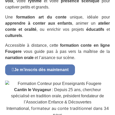
voix
, votre
rythme
et votre
présence scénique
pour
captiver petits et grands.
Une
formation art du conte
unique, idéale pour
apprendre à conter aux enfants
, animer un
atelier
conte et oralité
, ou enrichir vos projets
éducatifs
et
culturels
.
Accessible à distance, cette
formation conte en ligne
Fougere
vous guide pas à pas vers la maîtrise de la
narration orale
et l’aisance sur scène.
Je m’inscris dès maintenant
Cantin le Voyageur
: Depuis 25 ans, chercheur
spécialisé en tradition orale, président fondateur de
l’Association Enfance & Découvertes
formateur au conte traditionnel dans 34
International,
pays