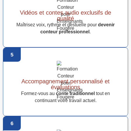
Vidéos et contes audio exclusifs de
qualité
Maîtrisez voix, rythme et gestuelle pour
devenir
conteur professionnel
.
5
Accompagnement personnalisé et
évaluations
Formez-vous au
conte traditionnel
tout en
continuant votre travail actuel.
6