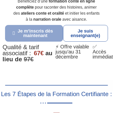
Bénéficiez d’une
formation conte en ligne
complète
pour raconter des histoires, animer
des
ateliers conte et oralité
et initier les enfants
à la
narration orale
avec aisance.
Je m’inscris dès
Je suis
maintenant
enseignant(e)
Qualité & tarif
⚡ Offre valable
✅
jusqu’au 31
Accès
associatif :
67€
au
décembre
immédiat
lieu de
97€
Les 7 Étapes de la Formation Certifiante :