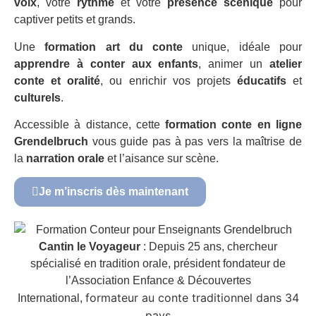
voix
, votre
rythme
et votre
présence scénique
pour
captiver petits et grands.
Une
formation art du conte
unique, idéale pour
apprendre à conter aux enfants
, animer un
atelier
conte et oralité
, ou enrichir vos projets
éducatifs
et
culturels
.
Accessible à distance, cette
formation conte en ligne
Grendelbruch
vous guide pas à pas vers la maîtrise de
la
narration orale
et l’aisance sur scène.
Je m’inscris dès maintenant
Cantin le Voyageur
: Depuis 25 ans, chercheur
spécialisé en tradition orale, président fondateur de
l’Association Enfance & Découvertes
formateur au conte traditionnel dans 34
International,
pays