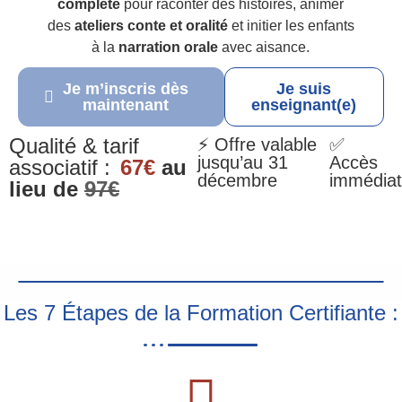
complète
pour raconter des histoires, animer
des
ateliers conte et oralité
et initier les enfants
à la
narration orale
avec aisance.
Je m’inscris dès
Je suis
maintenant
enseignant(e)
Qualité & tarif
⚡ Offre valable
✅
jusqu’au 31
Accès
associatif :
67€
au
décembre
immédiat
lieu de
97€
Les 7 Étapes de la Formation Certifiante :