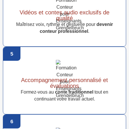
Vidéos et contes audio exclusifs de
qualité
Maîtrisez voix, rythme et gestuelle pour
devenir
conteur professionnel
.
5
Accompagnement personnalisé et
évaluations
Formez-vous au
conte traditionnel
tout en
continuant votre travail actuel.
6