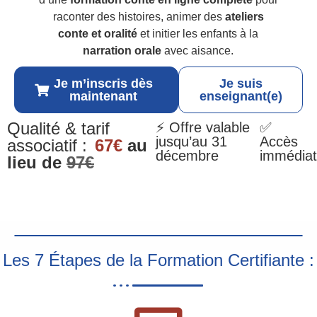
raconter des histoires, animer des
ateliers
conte et oralité
et initier les enfants à la
narration orale
avec aisance.
Je m’inscris dès
Je suis
maintenant
enseignant(e)
Qualité & tarif
⚡ Offre valable
✅
jusqu’au 31
Accès
associatif :
67€
au
décembre
immédiat
lieu de
97€
Les 7 Étapes de la Formation Certifiante :