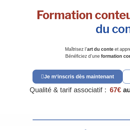
Formation conteu
du con
Maîtrisez l’
art du conte
et appr
Bénéficiez d’une
formation co
Je m’inscris dès maintenant
Qualité & tarif associatif :
67€
au