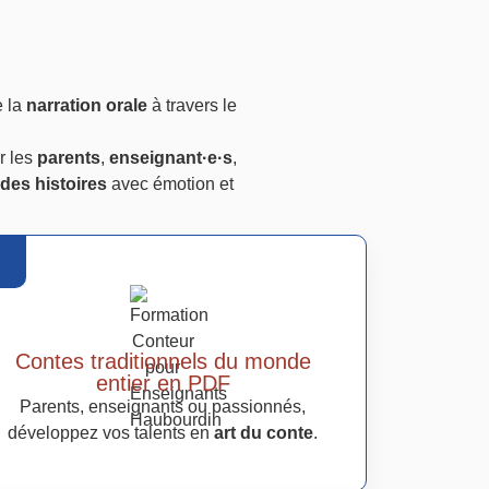
e la
narration orale
à travers le
r les
parents
,
enseignant·e·s
,
des histoires
avec émotion et
Contes traditionnels du monde
entier en PDF
Parents, enseignants ou passionnés,
développez vos talents en
art du conte
.