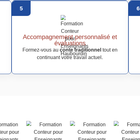
5
6
Accompagnement personnalisé et
évaluations
Formez-vous au
conte traditionnel
tout en
continuant votre travail actuel.