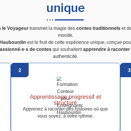
unique
n le Voyageur
transmet la magie des
contes traditionnels
et d
monde.
e Haubourdin
est le fruit de cette expérience unique, conçue pou
assionné·e·s de contes
qui souhaitent
apprendre à raconter 
authenticité.
2
3
Apprentissage progressif et
structuré
t
Apprenez à raconter des histoires où que
vous soyez, à votre rythme.