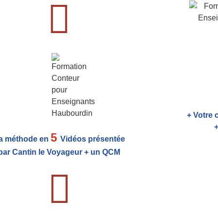
+ Votre 
+
5
a méthode en
Vidéos présentée
par Cantin le Voyageur + un QCM