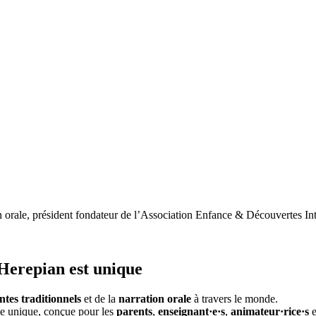
on orale, président fondateur de l’Association Enfance & Découvertes In
 Herepian
est unique
ntes traditionnels
et de la
narration orale
à travers le monde.
nce unique, conçue pour les
parents
,
enseignant·e·s
,
animateur·rice·s
e