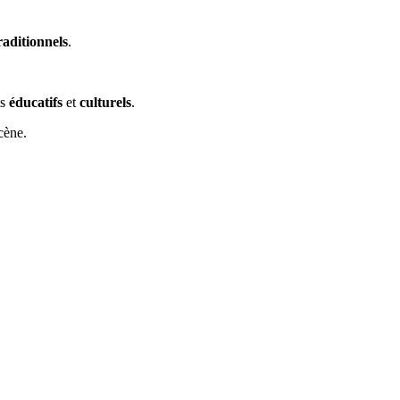
raditionnels
.
ts
éducatifs
et
culturels
.
cène.