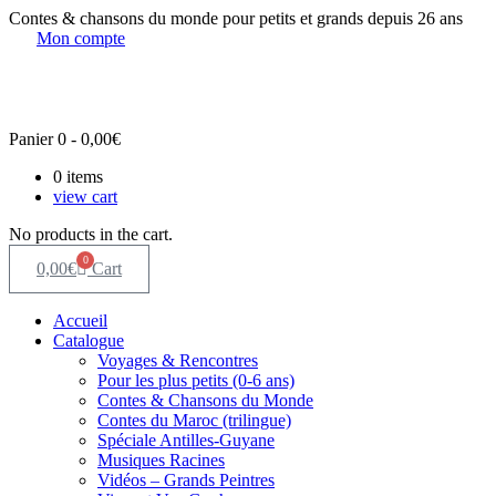
Aller
Contes & chansons du monde pour petits et grands depuis 26 ans
au
Mon compte
contenu
Panier
0
-
0,00
€
0
items
view cart
No products in the cart.
0
0,00
€
Cart
Accueil
Catalogue
Voyages & Rencontres
Pour les plus petits (0-6 ans)
Contes & Chansons du Monde
Contes du Maroc (trilingue)
Spéciale Antilles-Guyane
Musiques Racines
Vidéos – Grands Peintres