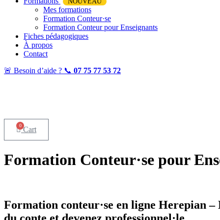
Formations
NOUVEAU
Mes formations
Formation Conteur·se
Formation Conteur pour Enseignants
Fiches pédagogiques
À propos
Contact
🚨 Besoin d’aide ? 📞
07 75 77 53 72
0
Cart
Formation Conteur·se pour Ens
Accueil
»
Formation Conteur·se pour Enseignants
»
Formation Conte
Formation conteur·se en ligne
Herepian – M
du conte et devenez professionnel·le