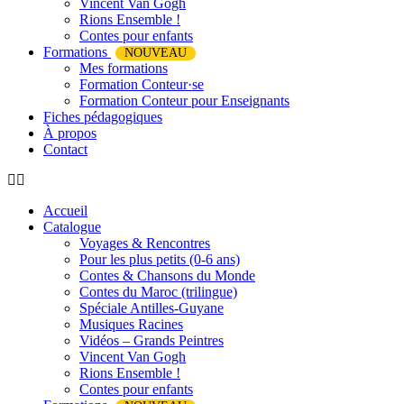
Vincent Van Gogh
Rions Ensemble !
Contes pour enfants
Formations
NOUVEAU
Mes formations
Formation Conteur·se
Formation Conteur pour Enseignants
Fiches pédagogiques
À propos
Contact
Accueil
Catalogue
Voyages & Rencontres
Pour les plus petits (0-6 ans)
Contes & Chansons du Monde
Contes du Maroc (trilingue)
Spéciale Antilles-Guyane
Musiques Racines
Vidéos – Grands Peintres
Vincent Van Gogh
Rions Ensemble !
Contes pour enfants