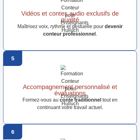
Vidéos et contes audio exclusifs de
qualité
Maîtrisez voix, rythme et gestuelle pour
devenir
conteur professionnel
.
5
Accompagnement personnalisé et
évaluations
Formez-vous au
conte traditionnel
tout en
continuant votre travail actuel.
6