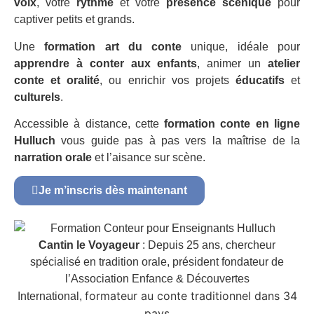
voix
, votre
rythme
et votre
présence scénique
pour
captiver petits et grands.
Une
formation art du conte
unique, idéale pour
apprendre à conter aux enfants
, animer un
atelier
conte et oralité
, ou enrichir vos projets
éducatifs
et
culturels
.
Accessible à distance, cette
formation conte en ligne
Hulluch
vous guide pas à pas vers la maîtrise de la
narration orale
et l’aisance sur scène.
Je m’inscris dès maintenant
Cantin le Voyageur
: Depuis 25 ans, chercheur
spécialisé en tradition orale, président fondateur de
l’Association Enfance & Découvertes
formateur au conte traditionnel dans 34
International,
pays