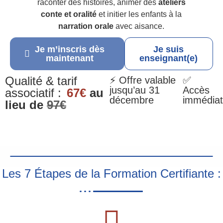
raconter des histoires, animer des
ateliers
conte et oralité
et initier les enfants à la
narration orale
avec aisance.
Je m’inscris dès
Je suis
maintenant
enseignant(e)
Qualité & tarif
⚡ Offre valable
✅
jusqu’au 31
Accès
associatif :
67€
au
décembre
immédiat
lieu de
97€
Les 7 Étapes de la Formation Certifiante :