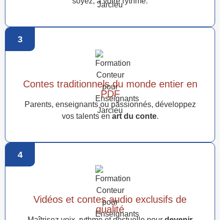
soyez, à votre rythme.
3
Contes traditionnels du monde entier en
PDF
Parents, enseignants ou passionnés, développez
vos talents en
art du conte
.
4
Vidéos et contes audio exclusifs de
qualité
Maîtrisez voix, rythme et gestuelle pour
devenir