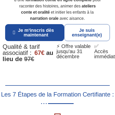
raconter des histoires, animer des
ateliers
conte et oralité
et initier les enfants à la
narration orale
avec aisance.
Je m’inscris dès
Je suis
maintenant
enseignant(e)
Qualité & tarif
⚡ Offre valable
✅
jusqu’au 31
Accès
associatif :
67€
au
décembre
immédiat
lieu de
97€
Les 7 Étapes de la Formation Certifiante :