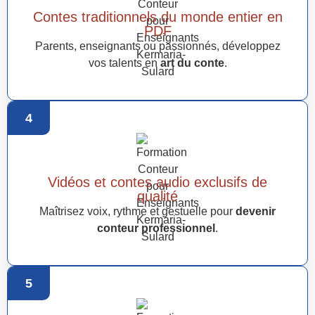
Contes traditionnels du monde entier en
PDF
Parents, enseignants ou passionnés, développez
vos talents en
art du conte
.
4
Vidéos et contes audio exclusifs de
qualité
Maîtrisez voix, rythme et gestuelle pour
devenir
conteur professionnel
.
5