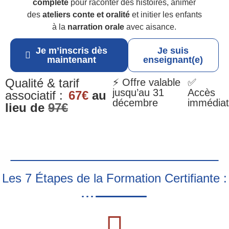
complète
pour raconter des histoires, animer
des
ateliers conte et oralité
et initier les enfants
à la
narration orale
avec aisance.
Je m’inscris dès
Je suis
maintenant
enseignant(e)
Qualité & tarif
⚡ Offre valable
✅
jusqu’au 31
Accès
associatif :
67€
au
décembre
immédiat
lieu de
97€
Les 7 Étapes de la Formation Certifiante :