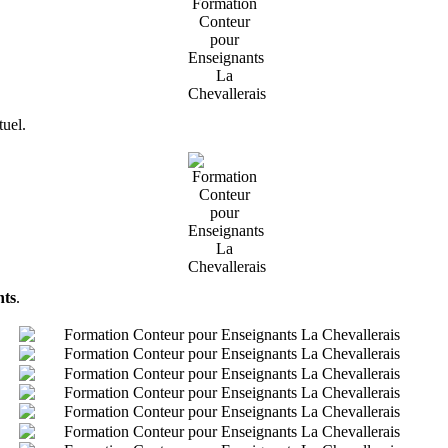
tuel.
nts
.