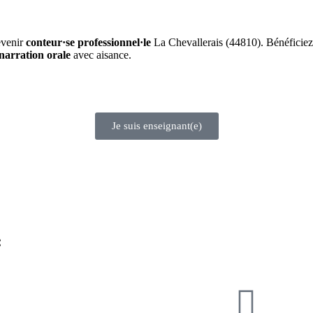
evenir
conteur·se professionnel·le
La Chevallerais (44810). Bénéficie
narration orale
avec aisance.
Je suis enseignant(e)
: