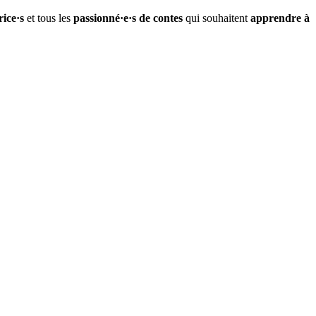
ice·s
et tous les
passionné·e·s de contes
qui souhaitent
apprendre à