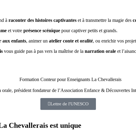
nd à
raconter des histoires captivantes
et à transmettre la magie des
c
hme
et votre
présence scénique
pour captiver petits et grands.
r aux enfants
, animer un
atelier conte et oralité
, ou enrichir vos proje
is
vous guide pas à pas vers la maîtrise de la
narration orale
et l’aisan
on orale, président fondateur de l’Association Enfance & Découvertes In
Lettre de l'UNESCO
 La Chevallerais
est unique