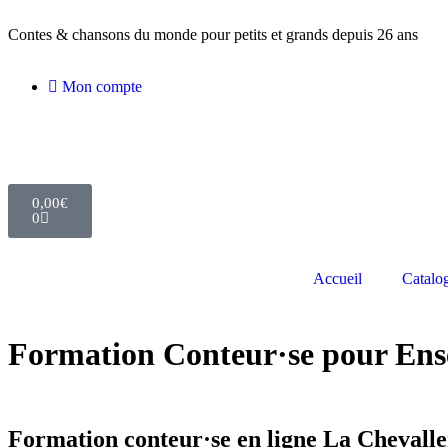
Contes & chansons du monde pour petits et grands depuis 26 ans
Mon compte
0,00
€
0
Accueil
Catalo
Formation Conteur·se pour Ense
Accueil
»
Formation Conteur·se pour Enseignants
»
Formation Conteu
Formation conteur·se en ligne
La Chevaller