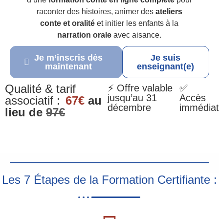
raconter des histoires, animer des
ateliers
conte et oralité
et initier les enfants à la
narration orale
avec aisance.
Je m’inscris dès
Je suis
maintenant
enseignant(e)
Qualité & tarif
⚡ Offre valable
✅
jusqu’au 31
Accès
associatif :
67€
au
décembre
immédiat
lieu de
97€
Les 7 Étapes de la Formation Certifiante :