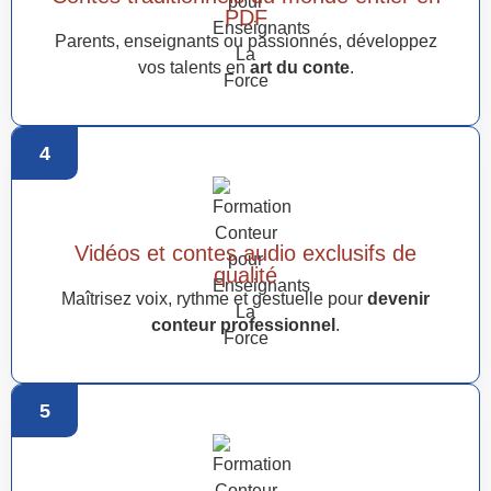
PDF
Parents, enseignants ou passionnés, développez
vos talents en
art du conte
.
4
Vidéos et contes audio exclusifs de
qualité
Maîtrisez voix, rythme et gestuelle pour
devenir
conteur professionnel
.
5