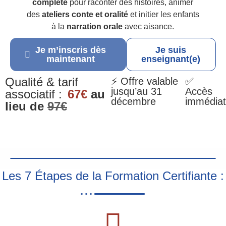
complète
pour raconter des histoires, animer
des
ateliers conte et oralité
et initier les enfants
à la
narration orale
avec aisance.
Je m’inscris dès
Je suis
maintenant
enseignant(e)
Qualité & tarif
⚡ Offre valable
✅
jusqu’au 31
Accès
associatif :
67€
au
décembre
immédiat
lieu de
97€
Les 7 Étapes de la Formation Certifiante :