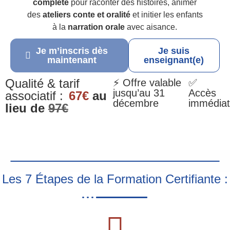
complète
pour raconter des histoires, animer
des
ateliers conte et oralité
et initier les enfants
à la
narration orale
avec aisance.
Je m’inscris dès
Je suis
maintenant
enseignant(e)
Qualité & tarif
⚡ Offre valable
✅
jusqu’au 31
Accès
associatif :
67€
au
décembre
immédiat
lieu de
97€
Les 7 Étapes de la Formation Certifiante :