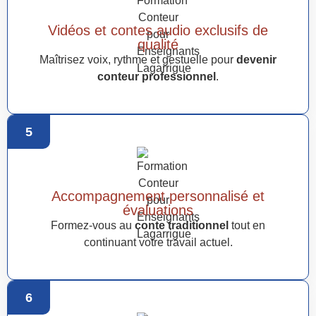
Vidéos et contes audio exclusifs de
qualité
Maîtrisez voix, rythme et gestuelle pour
devenir
conteur professionnel
.
5
Accompagnement personnalisé et
évaluations
Formez-vous au
conte traditionnel
tout en
continuant votre travail actuel.
6