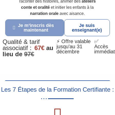
raconter des histoires, animer des
ateliers
conte et oralité
et initier les enfants à la
narration orale
avec aisance.
Je m’inscris dès
Je suis
maintenant
enseignant(e)
Qualité & tarif
⚡ Offre valable
✅
jusqu’au 31
Accès
associatif :
67€
au
décembre
immédiat
lieu de
97€
Les 7 Étapes de la Formation Certifiante :