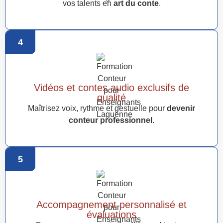
vos talents en
art du conte
.
4
Vidéos et contes audio exclusifs de
qualité
Maîtrisez voix, rythme et gestuelle pour
devenir
conteur professionnel
.
5
Accompagnement personnalisé et
évaluations