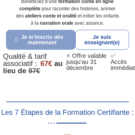
Bénéficiez d’une
formation conte en ligne
complète
pour raconter des histoires, animer
des
ateliers conte et oralité
et initier les enfants
à la
narration orale
avec aisance.
Je m’inscris dès
Je suis
maintenant
enseignant(e)
Qualité & tarif
⚡ Offre valable
✅
jusqu’au 31
Accès
associatif :
67€
au
décembre
immédiat
lieu de
97€
Les 7 Étapes de la Formation Certifiante :