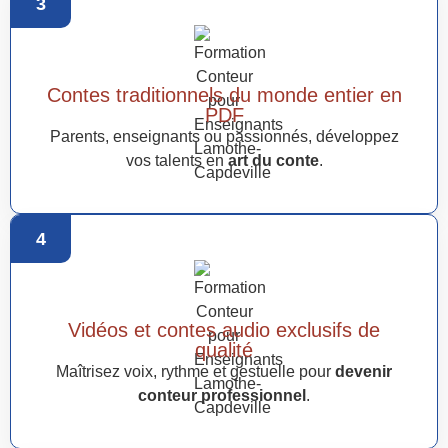
3
Contes traditionnels du monde entier en
PDF
Parents, enseignants ou passionnés, développez
vos talents en
art du conte
.
4
Vidéos et contes audio exclusifs de
qualité
Maîtrisez voix, rythme et gestuelle pour
devenir
conteur professionnel
.