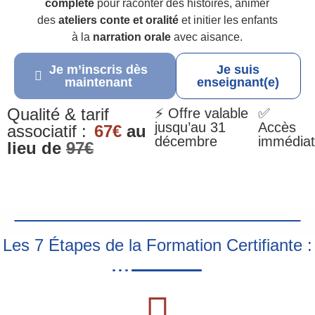
complète
pour raconter des histoires, animer
des
ateliers conte et oralité
et initier les enfants
à la
narration orale
avec aisance.
Je m’inscris dès
Je suis
maintenant
enseignant(e)
Qualité & tarif
⚡ Offre valable
✅
jusqu’au 31
Accès
associatif :
67€
au
décembre
immédiat
lieu de
97€
Les 7 Étapes de la Formation Certifiante :