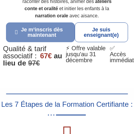
raconter des histoires, animer des
ateliers
conte et oralité
et initier les enfants à la
narration orale
avec aisance.
Je m’inscris dès
Je suis
maintenant
enseignant(e)
Qualité & tarif
⚡ Offre valable
✅
jusqu’au 31
Accès
associatif :
67€
au
décembre
immédiat
lieu de
97€
Les 7 Étapes de la Formation Certifiante :