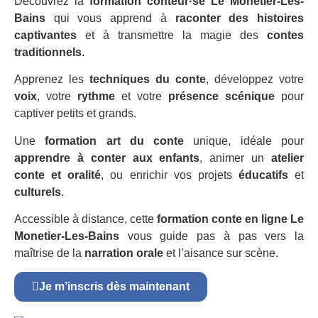
Découvrez la
formation conteur·se Le Monetier-Les-
Bains
qui vous apprend à
raconter des histoires
captivantes
et à transmettre la magie des
contes
traditionnels
.
Apprenez les
techniques du conte
, développez votre
voix
, votre
rythme
et votre
présence scénique
pour
captiver petits et grands.
Une
formation art du conte
unique, idéale pour
apprendre à conter aux enfants
, animer un
atelier
conte et oralité
, ou enrichir vos projets
éducatifs
et
culturels
.
Accessible à distance, cette
formation conte en ligne Le
Monetier-Les-Bains
vous guide pas à pas vers la
maîtrise de la
narration orale
et l’aisance sur scène.
Je m’inscris dès maintenant