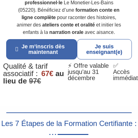
professionnel·le
Le Monetier-Les-Bains
(05220). Bénéficiez d’une
formation conte en
ligne complète
pour raconter des histoires,
animer des
ateliers conte et oralité
et initier les
enfants à la
narration orale
avec aisance.
Je m’inscris dès
Je suis
maintenant
enseignant(e)
Qualité & tarif
⚡ Offre valable
✅
jusqu’au 31
Accès
associatif :
67€
au
décembre
immédiat
lieu de
97€
Les 7 Étapes de la Formation Certifiante :