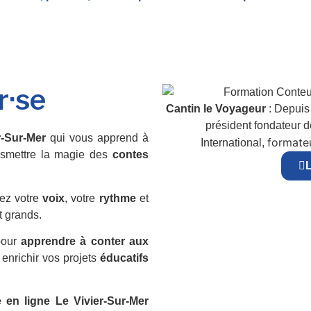
r·se
Cantin le Voyageur
: Depuis 
président fondateur 
r-Sur-Mer
qui vous apprend à
formateu
International,
nsmettre la magie des
contes
L
ez votre
voix
, votre
rythme
et
t grands.
pour
apprendre à conter aux
 enrichir vos projets
éducatifs
 en ligne Le Vivier-Sur-Mer