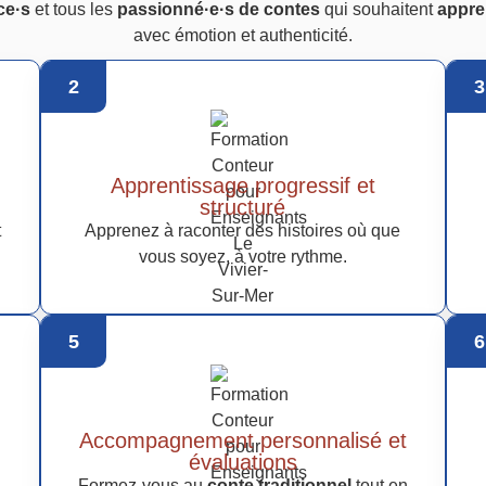
ce·s
et tous les
passionné·e·s de contes
qui souhaitent
appre
avec émotion et authenticité.
2
3
Apprentissage progressif et
structuré
t
Apprenez à raconter des histoires où que
vous soyez, à votre rythme.
5
6
Accompagnement personnalisé et
évaluations
Formez-vous au
conte traditionnel
tout en