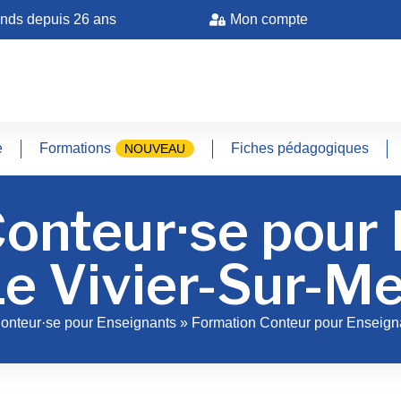
ands depuis 26 ans
Mon compte
e
Formations
Fiches pédagogiques
NOUVEAU
onteur·se pour
e Vivier-Sur-M
onteur·se pour Enseignants
»
Formation Conteur pour Enseigna