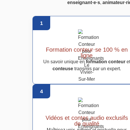
enseignant·e·s
,
animateur·ri
1
Formation conteur·se 100 % en
ligne
Un savoir unique en
formation conteur
e
conteuse
transmis par un expert.
4
Vidéos et contes audio exclusifs
de qualité
Maîtrisez voix, rythme et gestuelle pour