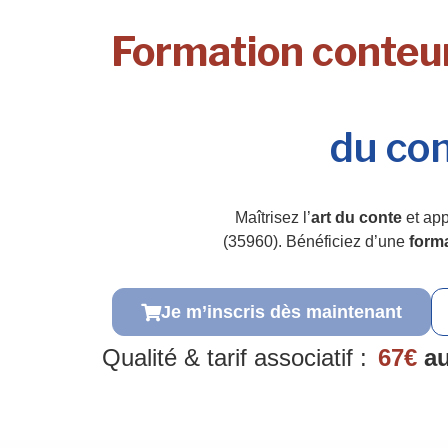
Formation conteur
du con
Maîtrisez l’
art du conte
et app
(35960). Bénéficiez d’une
form
Je m’inscris dès maintenant
Qualité & tarif associatif :
67€
au