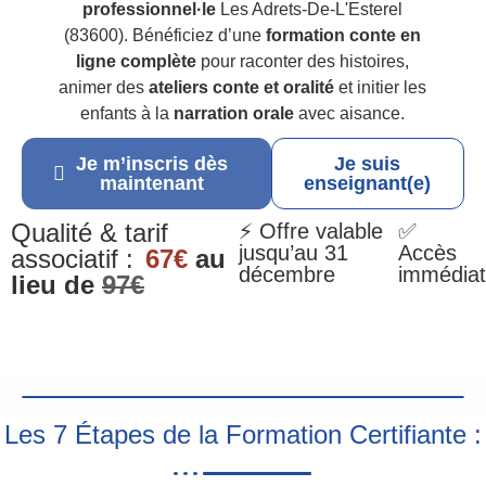
professionnel·le
Les Adrets-De-L'Esterel
(83600). Bénéficiez d’une
formation conte en
ligne complète
pour raconter des histoires,
animer des
ateliers conte et oralité
et initier les
enfants à la
narration orale
avec aisance.
Je m’inscris dès
Je suis
maintenant
enseignant(e)
Qualité & tarif
⚡ Offre valable
✅
jusqu’au 31
Accès
associatif :
67€
au
décembre
immédiat
lieu de
97€
Les 7 Étapes de la Formation Certifiante :