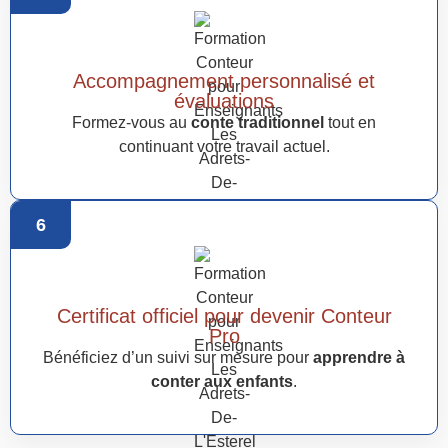
Accompagnement personnalisé et
évaluations
Formez-vous au
conte traditionnel
tout en
continuant votre travail actuel.
6
Certificat officiel pour devenir Conteur
Pro
Bénéficiez d’un suivi sur mesure pour
apprendre à
conter aux enfants
.