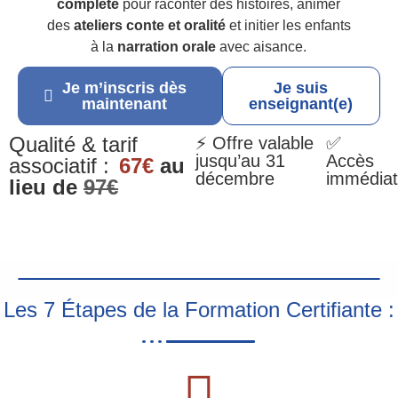
complète
pour raconter des histoires, animer
des
ateliers conte et oralité
et initier les enfants
à la
narration orale
avec aisance.
Je m’inscris dès
Je suis
maintenant
enseignant(e)
Qualité & tarif
⚡ Offre valable
✅
jusqu’au 31
Accès
associatif :
67€
au
décembre
immédiat
lieu de
97€
Les 7 Étapes de la Formation Certifiante :