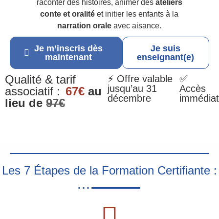
raconter des histoires, animer des
ateliers
conte et oralité
et initier les enfants à la
narration orale
avec aisance.
Je m’inscris dès
Je suis
maintenant
enseignant(e)
Qualité & tarif
⚡ Offre valable
✅
jusqu’au 31
Accès
associatif :
67€
au
décembre
immédiat
lieu de
97€
Les 7 Étapes de la Formation Certifiante :