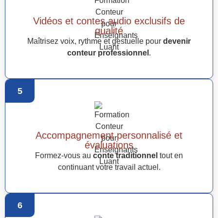
Vidéos et contes audio exclusifs de
qualité
Maîtrisez voix, rythme et gestuelle pour
devenir
conteur professionnel
.
5
Accompagnement personnalisé et
évaluations
Formez-vous au
conte traditionnel
tout en
continuant votre travail actuel.
6