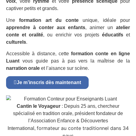
voix
, votre
rythme
et votre
présence scénique
pour
captiver petits et grands.
Une
formation art du conte
unique, idéale pour
apprendre à conter aux enfants
, animer un
atelier
conte et oralité
, ou enrichir vos projets
éducatifs
et
culturels
.
Accessible à distance, cette
formation conte en ligne
Luant
vous guide pas à pas vers la maîtrise de la
narration orale
et l’aisance sur scène.
Je m’inscris dès maintenant
Cantin le Voyageur
: Depuis 25 ans, chercheur
spécialisé en tradition orale, président fondateur de
l’Association Enfance & Découvertes
formateur au conte traditionnel dans 34
International,
pays