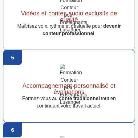
Vidéos et contes audio exclusifs de
qualité
Maîtrisez voix, rythme et gestuelle pour
devenir
conteur professionnel
.
5
Accompagnement personnalisé et
évaluations
Formez-vous au
conte traditionnel
tout en
continuant votre travail actuel.
6