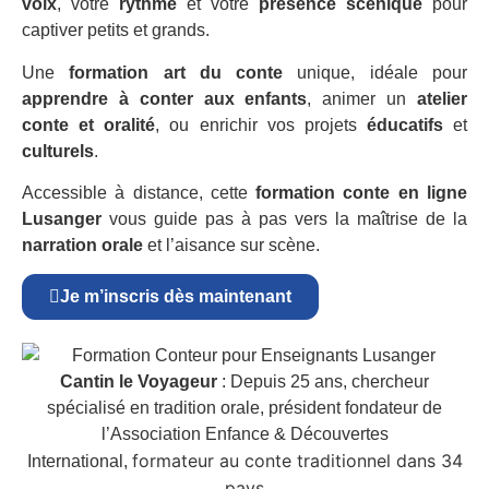
voix
, votre
rythme
et votre
présence scénique
pour
captiver petits et grands.
Une
formation art du conte
unique, idéale pour
apprendre à conter aux enfants
, animer un
atelier
conte et oralité
, ou enrichir vos projets
éducatifs
et
culturels
.
Accessible à distance, cette
formation conte en ligne
Lusanger
vous guide pas à pas vers la maîtrise de la
narration orale
et l’aisance sur scène.
Je m’inscris dès maintenant
Cantin le Voyageur
: Depuis 25 ans, chercheur
spécialisé en tradition orale, président fondateur de
l’Association Enfance & Découvertes
formateur au conte traditionnel dans 34
International,
pays