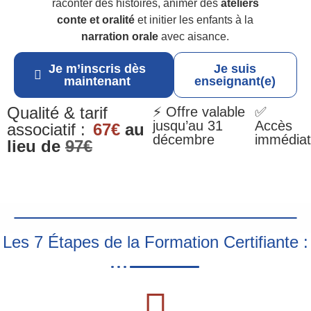
raconter des histoires, animer des
ateliers
conte et oralité
et initier les enfants à la
narration orale
avec aisance.
Je m’inscris dès
Je suis
maintenant
enseignant(e)
Qualité & tarif
⚡ Offre valable
✅
jusqu’au 31
Accès
associatif :
67€
au
décembre
immédiat
lieu de
97€
Les 7 Étapes de la Formation Certifiante :