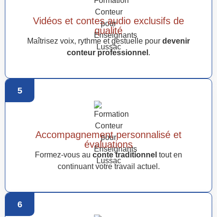
Vidéos et contes audio exclusifs de
qualité
Maîtrisez voix, rythme et gestuelle pour
devenir
conteur professionnel
.
5
Accompagnement personnalisé et
évaluations
Formez-vous au
conte traditionnel
tout en
continuant votre travail actuel.
6