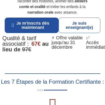
raconter des histoires, animer des
ateliers
conte et oralité
et initier les enfants à la
narration orale
avec aisance.
Je m’inscris dès
Je suis
maintenant
enseignant(e)
Qualité & tarif
⚡ Offre valable
✅
jusqu’au 31
Accès
associatif :
67€
au
décembre
immédiat
lieu de
97€
Les 7 Étapes de la Formation Certifiante :