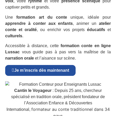
voix
, votre
rythme
et votre
présence scénique
pour
captiver petits et grands.
Une
formation art du conte
unique, idéale pour
apprendre à conter aux enfants
, animer un
atelier
conte et oralité
, ou enrichir vos projets
éducatifs
et
culturels
.
Accessible à distance, cette
formation conte en ligne
Lussac
vous guide pas à pas vers la maîtrise de la
narration orale
et l’aisance sur scène.
Je m’inscris dès maintenant
Cantin le Voyageur
: Depuis 25 ans, chercheur
spécialisé en tradition orale, président fondateur de
l’Association Enfance & Découvertes
formateur au conte traditionnel dans 34
International,
pays