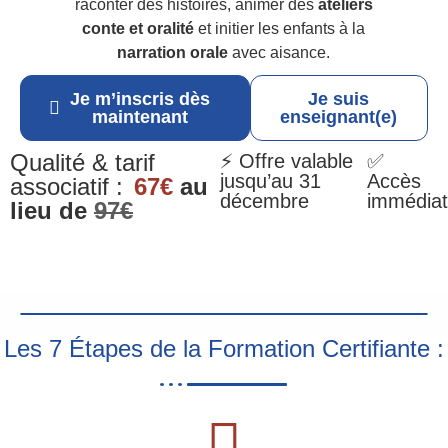
raconter des histoires, animer des
ateliers
conte et oralité
et initier les enfants à la
narration orale
avec aisance.
Je m’inscris dès
Je suis
maintenant
enseignant(e)
Qualité & tarif
⚡ Offre valable
✅
jusqu’au 31
Accès
associatif :
67€
au
décembre
immédiat
lieu de
97€
Les 7 Étapes de la Formation Certifiante :