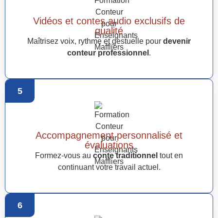
Vidéos et contes audio exclusifs de
qualité
Maîtrisez voix, rythme et gestuelle pour
devenir
conteur professionnel
.
5
Accompagnement personnalisé et
évaluations
Formez-vous au
conte traditionnel
tout en
continuant votre travail actuel.
6