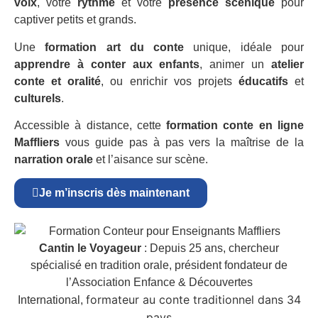
voix
, votre
rythme
et votre
présence scénique
pour
captiver petits et grands.
Une
formation art du conte
unique, idéale pour
apprendre à conter aux enfants
, animer un
atelier
conte et oralité
, ou enrichir vos projets
éducatifs
et
culturels
.
Accessible à distance, cette
formation conte en ligne
Maffliers
vous guide pas à pas vers la maîtrise de la
narration orale
et l’aisance sur scène.
Je m’inscris dès maintenant
Cantin le Voyageur
: Depuis 25 ans, chercheur
spécialisé en tradition orale, président fondateur de
l’Association Enfance & Découvertes
formateur au conte traditionnel dans 34
International,
pays