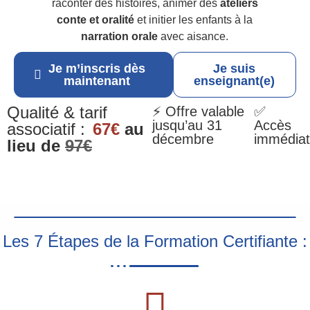
raconter des histoires, animer des
ateliers
conte et oralité
et initier les enfants à la
narration orale
avec aisance.
Je m’inscris dès
Je suis
maintenant
enseignant(e)
Qualité & tarif
⚡ Offre valable
✅
jusqu’au 31
Accès
associatif :
67€
au
décembre
immédiat
lieu de
97€
Les 7 Étapes de la Formation Certifiante :