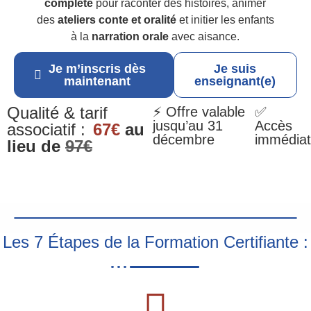
complète
pour raconter des histoires, animer
des
ateliers conte et oralité
et initier les enfants
à la
narration orale
avec aisance.
Je m’inscris dès
Je suis
maintenant
enseignant(e)
Qualité & tarif
⚡ Offre valable
✅
jusqu’au 31
Accès
associatif :
67€
au
décembre
immédiat
lieu de
97€
Les 7 Étapes de la Formation Certifiante :