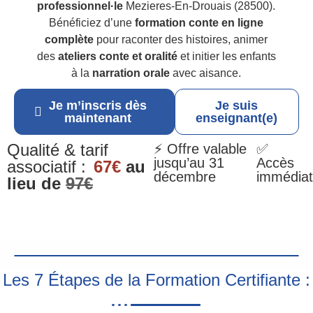
professionnel·le
Mezieres-En-Drouais (28500).
Bénéficiez d’une
formation conte en ligne
complète
pour raconter des histoires, animer
des
ateliers conte et oralité
et initier les enfants
à la
narration orale
avec aisance.
Je m’inscris dès
Je suis
maintenant
enseignant(e)
Qualité & tarif
⚡ Offre valable
✅
jusqu’au 31
Accès
associatif :
67€
au
décembre
immédiat
lieu de
97€
Les 7 Étapes de la Formation Certifiante :