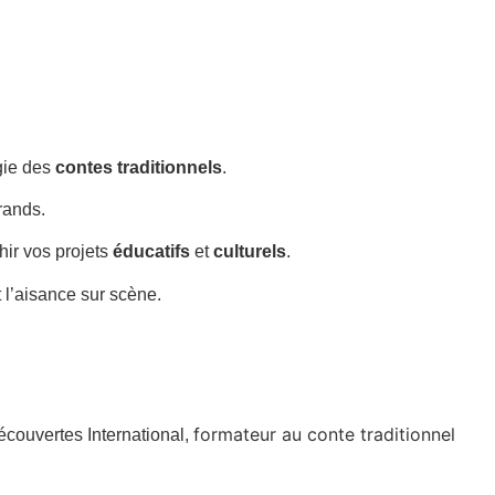
gie des
contes traditionnels
.
rands.
chir vos projets
éducatifs
et
culturels
.
 l’aisance sur scène.
formateur au conte traditionnel
écouvertes International,