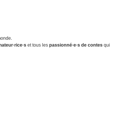
monde.
ateur·rice·s
et tous les
passionné·e·s de contes
qui