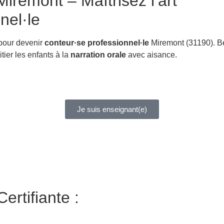
iremont – Maîtrisez l’art
nel·le
 pour devenir
conteur·se professionnel·le
Miremont (31190). B
itier les enfants à la
narration orale
avec aisance.
Je suis enseignant(e)
ertifiante :