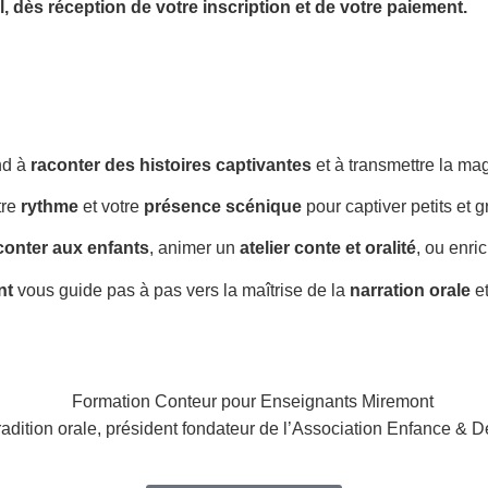
l,
dès réception de votre inscription et de votre paiement.
nd à
raconter des histoires captivantes
et à transmettre la ma
tre
rythme
et votre
présence scénique
pour captiver petits et g
conter aux enfants
, animer un
atelier conte et oralité
, ou enri
nt
vous guide pas à pas vers la maîtrise de la
narration orale
et
radition orale, président fondateur de l’Association Enfance & D