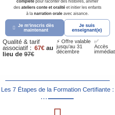
complète
pour raconter des histoires, animer
des
ateliers conte et oralité
et initier les enfants
à la
narration orale
avec aisance.
Je m’inscris dès
Je suis
maintenant
enseignant(e)
Qualité & tarif
⚡ Offre valable
✅
jusqu’au 31
Accès
associatif :
67€
au
décembre
immédiat
lieu de
97€
Les 7 Étapes de la Formation Certifiante :