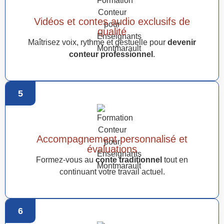
Vidéos et contes audio exclusifs de
qualité
Maîtrisez voix, rythme et gestuelle pour
devenir
conteur professionnel
.
5
Accompagnement personnalisé et
évaluations
Formez-vous au
conte traditionnel
tout en
continuant votre travail actuel.
6