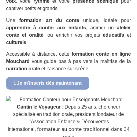
voix
, votre
rythme
et votre
présence scénique
pour
captiver petits et grands.
Une
formation art du conte
unique, idéale pour
apprendre à conter aux enfants
, animer un
atelier
conte et oralité
, ou enrichir vos projets
éducatifs
et
culturels
.
Accessible à distance, cette
formation conte en ligne
Mouchard
vous guide pas à pas vers la maîtrise de la
narration orale
et l’aisance sur scène.
Je m’inscris dès maintenant
Cantin le Voyageur
: Depuis 25 ans, chercheur
spécialisé en tradition orale, président fondateur de
l’Association Enfance & Découvertes
formateur au conte traditionnel dans 34
International,
pays