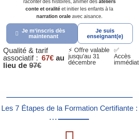
raconter des histoires, animer des
ateliers
conte et oralité
et initier les enfants à la
narration orale
avec aisance.
Je m’inscris dès
Je suis
maintenant
enseignant(e)
Qualité & tarif
⚡ Offre valable
✅
jusqu’au 31
Accès
associatif :
67€
au
décembre
immédiat
lieu de
97€
Les 7 Étapes de la Formation Certifiante :