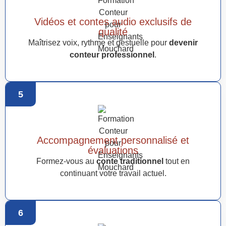
Vidéos et contes audio exclusifs de
qualité
Maîtrisez voix, rythme et gestuelle pour
devenir
conteur professionnel
.
5
Accompagnement personnalisé et
évaluations
Formez-vous au
conte traditionnel
tout en
continuant votre travail actuel.
6