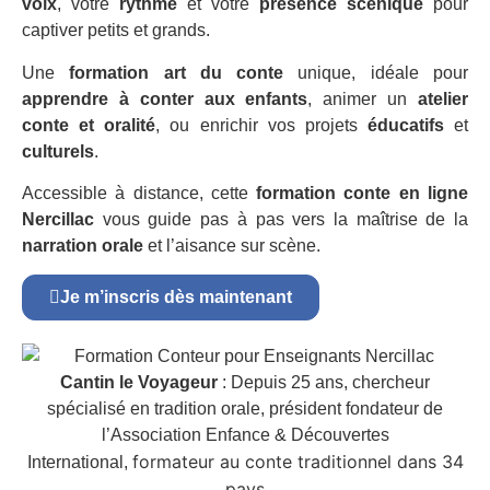
voix
, votre
rythme
et votre
présence scénique
pour
captiver petits et grands.
Une
formation art du conte
unique, idéale pour
apprendre à conter aux enfants
, animer un
atelier
conte et oralité
, ou enrichir vos projets
éducatifs
et
culturels
.
Accessible à distance, cette
formation conte en ligne
Nercillac
vous guide pas à pas vers la maîtrise de la
narration orale
et l’aisance sur scène.
Je m’inscris dès maintenant
Cantin le Voyageur
: Depuis 25 ans, chercheur
spécialisé en tradition orale, président fondateur de
l’Association Enfance & Découvertes
formateur au conte traditionnel dans 34
International,
pays