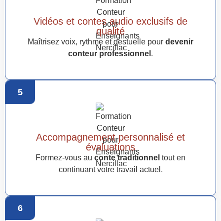
Vidéos et contes audio exclusifs de
qualité
Maîtrisez voix, rythme et gestuelle pour
devenir
conteur professionnel
.
5
Accompagnement personnalisé et
évaluations
Formez-vous au
conte traditionnel
tout en
continuant votre travail actuel.
6