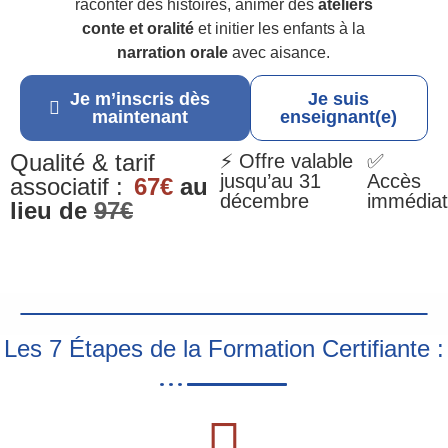
raconter des histoires, animer des
ateliers
conte et oralité
et initier les enfants à la
narration orale
avec aisance.
Je m’inscris dès
Je suis
maintenant
enseignant(e)
Qualité & tarif
⚡ Offre valable
✅
jusqu’au 31
Accès
associatif :
67€
au
décembre
immédiat
lieu de
97€
Les 7 Étapes de la Formation Certifiante :