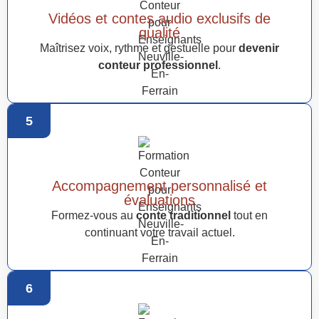
Vidéos et contes audio exclusifs de
qualité
Maîtrisez voix, rythme et gestuelle pour
devenir
conteur professionnel
.
5
Accompagnement personnalisé et
évaluations
Formez-vous au
conte traditionnel
tout en
continuant votre travail actuel.
6