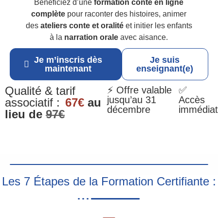
Bénéficiez d’une
formation conte en ligne
complète
pour raconter des histoires, animer
des
ateliers conte et oralité
et initier les enfants
à la
narration orale
avec aisance.
Je m’inscris dès
Je suis
maintenant
enseignant(e)
Qualité & tarif
⚡ Offre valable
✅
jusqu’au 31
Accès
associatif :
67€
au
décembre
immédiat
lieu de
97€
Les 7 Étapes de la Formation Certifiante :